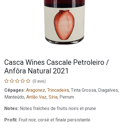
Casca Wines Cascale Petroleiro /
Anfôra Natural 2021
(0 avis)
Cépages:
Aragonez
,
Trincadeira
, Tinta Grossa, Diagalves,
Manteúdo,
Antão Vaz
,
Síria
, Perrum
Notes:
Notes fraîches de fruits noirs et prune
Profil:
Fruit noir, corsé et finale persistante