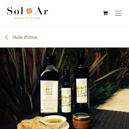
Se rendre au contenu
Huile d'olive