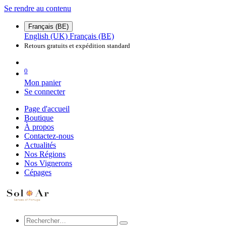
Se rendre au contenu
Français (BE)
English (UK)
Français (BE)
Retours gratuits et expédition standard
0
Mon panier
Se connecter
Page d'accueil
Boutique
À propos
Contactez-nous
Actualités
Nos Régions
Nos Vignerons
Cépages